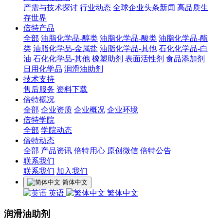
产需与技术探讨
行业动态
全球企业头条新闻
高品质生
存世界
倍特产品
全部
油脂化学品-醇类
油脂化学品-酸类
油脂化学品-酯
类
油脂化学品-金属盐
油脂化学品-其他
石化化学品-白
油
石化化学品-其他
橡塑助剂
表面活性剂
食品添加剂
日用化学品
润滑油助剂
技术支持
售后服务
资料下载
倍特概况
全部
企业资质
企业概况
企业环境
倍特学院
全部
学院动态
倍特动态
全部
产品资讯
倍特用心
原创微信
倍特公告
联系我们
联系我们
加入我们
简体中文
英语
繁体中文
润滑油助剂